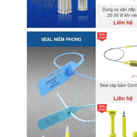
Dụng cụ vặn nắp
25-30 lít khí n
Liên hệ
BÁN
CHẠY
SEAL NIÊM PHONG
Seal cáp bấm Cont
Liên hệ
BÁN
CHẠY