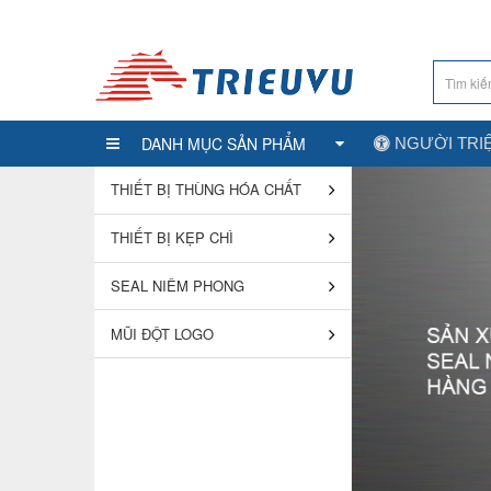
DANH MỤC SẢN PHẨM
NGƯỜI TRI
THIẾT BỊ THÙNG HÓA CHẤT
THIẾT BỊ KẸP CHÌ
SEAL NIÊM PHONG
MŨI ĐỘT LOGO