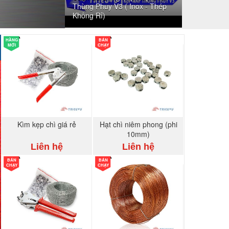
Thùng Phuy V3 ( Inox - Thép
Không Rỉ)
HÀNG
BÁN
MỚI
CHẠY
Kìm kẹp chì giá rẻ
Hạt chì niêm phong (phi
10mm)
Liên hệ
Liên hệ
BÁN
BÁN
CHẠY
CHẠY