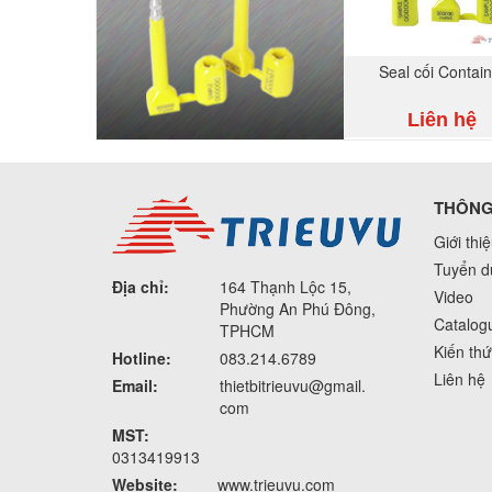
Seal cối Contain
Liên hệ
THÔNG 
Giới thi
Tuyển d
Địa chỉ:
164 Thạnh Lộc 15,
Video
Phường An Phú Đông,
Catalog
TPHCM
Kiến th
Hotline:
083.214.6789
Liên hệ
Email:
thietbitrieuvu@gmail.
com
MST:
0313419913
Website:
www.trieuvu.com