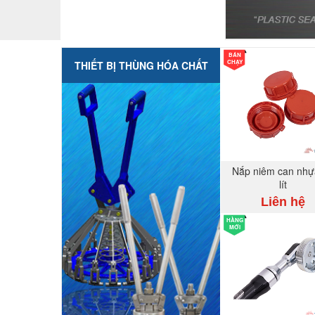
BÁN
CHẠY
THIẾT BỊ THÙNG HÓA CHẤT
Nắp niêm can nhự
lít
Liên hệ
HÀNG
MỚI