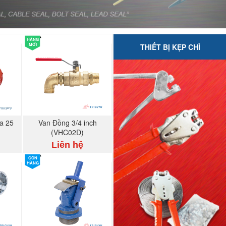
HÀNG
MỚI
THIẾT BỊ KẸP CHÌ
a 25
Van Đồng 3/4 inch
(VHC02D)
Liên hệ
CÒN
HÀNG