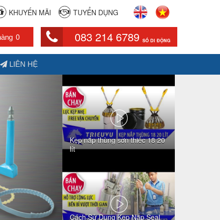
×
KHUYẾN MÃI
TUYỂN DỤNG
083 214 6789
0
SỐ DI ĐỘNG
LIÊN HỆ
Kẹp nắp thùng sơn thiếc 18 20
lít
Cách Sử Dụng Kẹp Nắp Seal