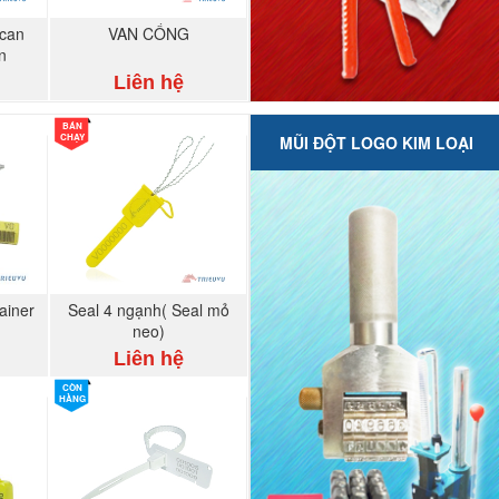
 can
VAN CỔNG
én
Liên hệ
BÁN
CHẠY
MŨI ĐỘT LOGO KIM LOẠI
ainer
Seal 4 ngạnh( Seal mỏ
neo)
Liên hệ
CÒN
HÀNG