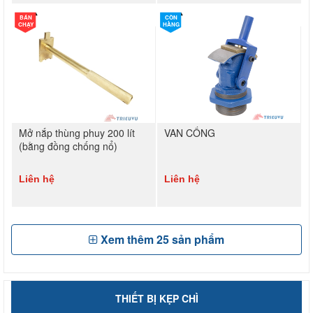
BÁN
CÒN
CHẠY
HÀNG
Mở nắp thùng phuy 200 lít
VAN CỔNG
(bằng đồng chống nổ)
Liên hệ
Liên hệ
Xem thêm
25
sản phẩm
THIẾT BỊ KẸP CHÌ