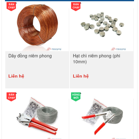
BÁN
BÁN
CHẠY
CHẠY
Dây đồng niêm phong
Hạt chì niêm phong (phi
10mm)
Liên hệ
Liên hệ
BÁN
HÀNG
CHẠY
MỚI