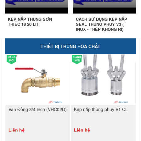
KẸP NẮP THÙNG SƠN
CÁCH SỬ DỤNG KẸP NẮP
THIẾC 18 20 LÍT
SEAL THÙNG PHUY V3 (
INOX - THÉP KHÔNG RỈ)
THIẾT BỊ THÙNG HÓA CHẤT
HÀNG
HÀNG
MỚI
MỚI
Van Đồng 3/4 inch (VHC02D)
Kẹp nắp thùng phuy V1 CL
Liên hệ
Liên hệ