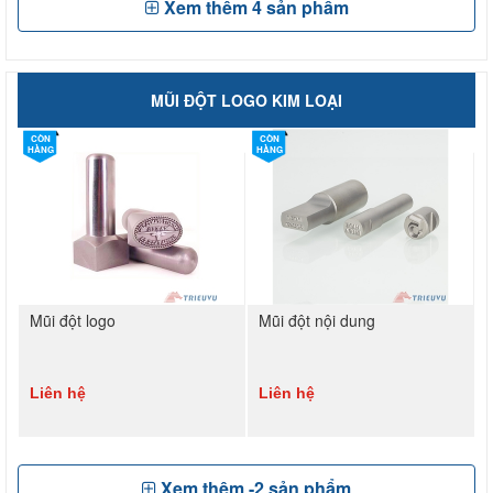
Xem thêm
4
sản phẩm
MŨI ĐỘT LOGO KIM LOẠI
CÒN
CÒN
HÀNG
HÀNG
Mũi đột logo
Mũi đột nội dung
Liên hệ
Liên hệ
Xem thêm
-2
sản phẩm