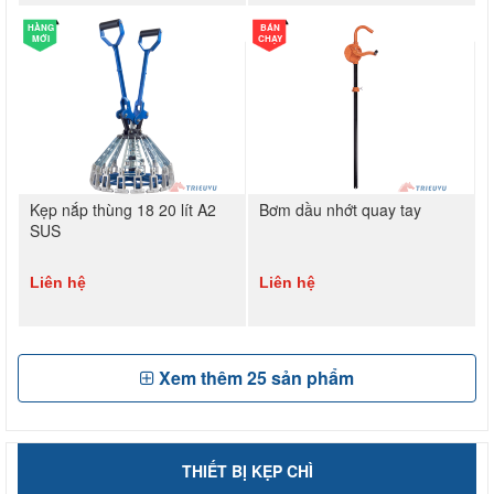
HÀNG
BÁN
MỚI
CHẠY
Kẹp nắp thùng 18 20 lít A2
Bơm dầu nhớt quay tay
SUS
Liên hệ
Liên hệ
Xem thêm
25
sản phẩm
THIẾT BỊ KẸP CHÌ