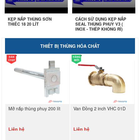
KẸP NẮP THÙNG SƠN
CÁCH SỬ DỤNG KẸP NẮP
THIẾC 18 20 LÍT
SEAL THÙNG PHUY V3 (
INOX - THÉP KHÔNG RỈ)
THIẾT BỊ THÙNG HÓA CHẤT
BÁN
HÀNG
CHẠY
MỚI
Mở nắp thùng phuy 200 lít
Van Đồng 2 inch VHC 01D
Liên hệ
Liên hệ