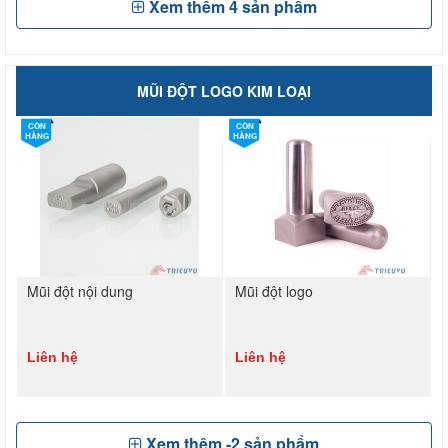
Xem thêm
4
sản phẩm
MŨI ĐỘT LOGO KIM LOẠI
CÒN
CÒN
HÀNG
HÀNG
Mũi đột nội dung
Mũi đột logo
Liên hệ
Liên hệ
Xem thêm
-2
sản phẩm