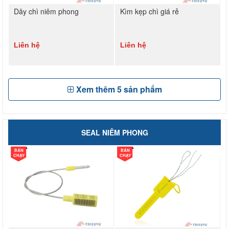
Dây chì niêm phong
Kìm kẹp chì giá rẻ
Liên hệ
Liên hệ
Xem thêm
5
sản phẩm
SEAL NIÊM PHONG
BÁN
BÁN
CHẠY
CHẠY