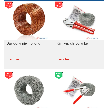
BÁN
BÁN
CHẠY
CHẠY
Dây đồng niêm phong
Kìm kẹp chì cộng lực
Liên hệ
Liên hệ
BÁN
HÀNG
CHẠY
MỚI