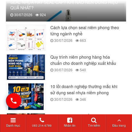
SEAL NHỰA HAY SEAL CÁP? KHI NÀO NÊN DÙNG HIỆU
QUẢ NHẤT?
30/07/2026
924
Cách lựa chọn seal niêm phong theo
từng ngành nghề
30/07/2026
663
Quy trình niêm phong hàng hóa
chuẩn cho doanh nghiệp xuất khẩu
30/07/2026
540
10 lỗi doanh nghiệp thường mắc khi
sử dụng seal nhựa niêm phong
30/07/2026
346
12 nguyên nhân khiến doanh nghiệp
thất thoát hàng hóa trong kho
Danh mục
083 214 6789
Nhắn tin
Tìm kiếm
Đầu trang
30/07/2026
345