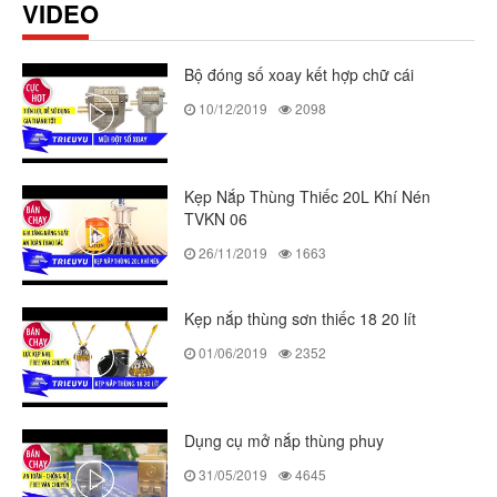
VIDEO
Bộ đóng số xoay kết hợp chữ cái
10/12/2019
2098
Kẹp Nắp Thùng Thiếc 20L Khí Nén
TVKN 06
26/11/2019
1663
Kẹp nắp thùng sơn thiếc 18 20 lít
01/06/2019
2352
Dụng cụ mở nắp thùng phuy
31/05/2019
4645