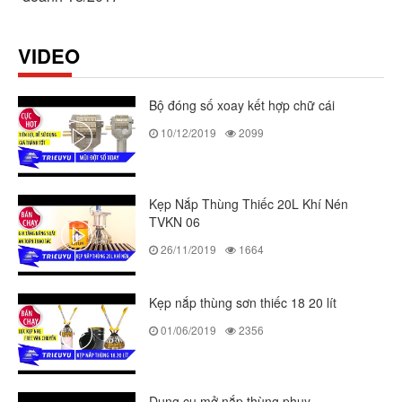
VIDEO
Bộ đóng số xoay kết hợp chữ cái
10/12/2019
2099
Kẹp Nắp Thùng Thiếc 20L Khí Nén
TVKN 06
26/11/2019
1664
Kẹp nắp thùng sơn thiếc 18 20 lít
01/06/2019
2356
Dụng cụ mở nắp thùng phuy