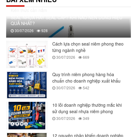
Kiến thức cần nắm
SEAL NHỰA HAY SEAL CÁP? KHI NÀO NÊN DÙNG HIỆU
QUẢ NHẤT?
30/07/2026
928
Cách lựa chọn seal niêm phong theo
từng ngành nghề
30/07/2026
669
Quy trình niêm phong hàng hóa
chuẩn cho doanh nghiệp xuất khẩu
30/07/2026
542
10 lỗi doanh nghiệp thường mắc khi
sử dụng seal nhựa niêm phong
30/07/2026
349
12 nguyên nhân khiến doanh nghiệp