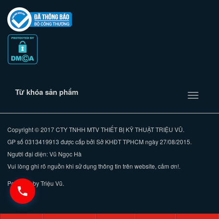
Từ khóa sản phẩm
Toggle
navigati
Copyright © 2017 CTY TNHH MTV THIẾT BỊ KỸ THUẬT TRIỆU VŨ.
GP số 0313419913 được cấp bởi Sở KHĐT TPHCM ngày 27/08/2015.
Người đại diện: Vũ Ngọc Hà
Vui lòng ghi rõ nguồn khi sử dụng thông tin trên website, cảm ơn!.
Powered by Triệu Vũ.