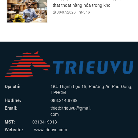
thất thoát hàng hóa trong kho
30/07/2026
346
Địa chỉ:
164 Thạnh Lộc 15, Phường An Phú Đông,
TPHCM
Hotline:
083.214.6789
Email:
thietbitrieuvu@gmail.
com
MST:
0313419913
Website:
www.trieuvu.com