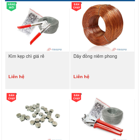
HÀNG
BÁN
MỚI
CHẠY
Kìm kẹp chì giá rẻ
Dây đồng niêm phong
Liên hệ
Liên hệ
BÁN
BÁN
CHẠY
CHẠY