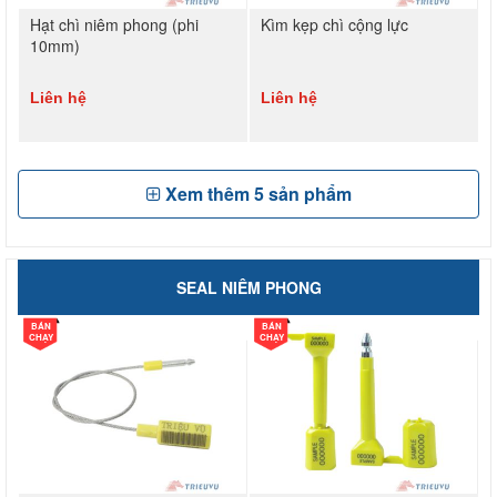
Hạt chì niêm phong (phi
Kìm kẹp chì cộng lực
10mm)
Liên hệ
Liên hệ
Xem thêm
5
sản phẩm
SEAL NIÊM PHONG
BÁN
BÁN
CHẠY
CHẠY