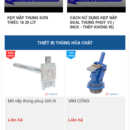
KẸP NẮP THÙNG SƠN
CÁCH SỬ DỤNG KẸP NẮP
THIẾC 18 20 LÍT
SEAL THÙNG PHUY V3 (
INOX - THÉP KHÔNG RỈ)
THIẾT BỊ THÙNG HÓA CHẤT
BÁN
CÒN
CHẠY
HÀNG
Mở nắp thùng phuy 200 lít
VAN CỔNG
Liên hệ
Liên hệ