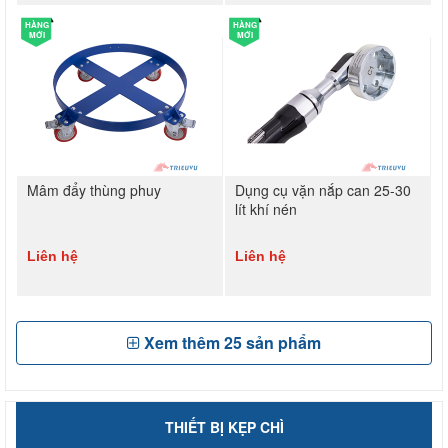
HÀNG
HÀNG
MỚI
MỚI
Mâm đẩy thùng phuy
Dụng cụ vặn nắp can 25-30
lít khí nén
Liên hệ
Liên hệ
Xem thêm
25
sản phẩm
THIẾT BỊ KẸP CHÌ