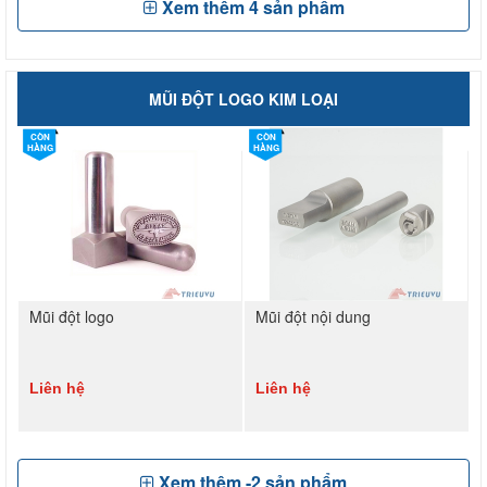
Xem thêm
4
sản phẩm
MŨI ĐỘT LOGO KIM LOẠI
CÒN
CÒN
HÀNG
HÀNG
Mũi đột logo
Mũi đột nội dung
Liên hệ
Liên hệ
Xem thêm
-2
sản phẩm