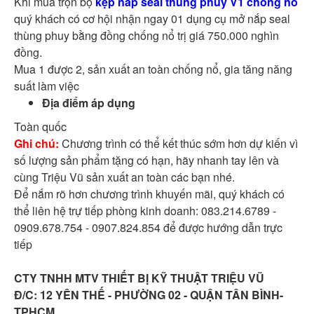
Khi mua trọn bộ
kẹp nắp seal thùng phuy V1 chống nổ
quý khách có cơ hội nhận ngay 01 dụng cụ mở nắp seal
thùng phuy bằng đồng chống nổ trị giá 750.000 nghìn
đồng.
Mua 1 được 2, sản xuất an toàn chống nổ, gia tăng năng
suất làm việc
Địa điểm áp dụng
Toàn quốc
Ghi chú:
Chương trình có thể kết thúc sớm hơn dự kiến vì
số lượng sản phẩm tặng có hạn, hãy nhanh tay lên và
cùng Triệu Vũ sản xuất an toàn các bạn nhé.
Để nắm rõ hơn chương trình khuyến mãi, quý khách có
thể liên hệ trự tiếp phòng kinh doanh: 083.214.6789 -
0909.678.754 - 0907.824.854 để được hướng dẫn trực
tiếp
CTY TNHH MTV THIẾT BỊ KỸ THUẬT TRIỆU VŨ
Đ/C: 12 YÊN THẾ - PHƯỜNG 02 - QUẬN TÂN BÌNH-
TPHCM