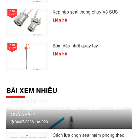
Kẹp nắp seal thùng phuy V3 SUS
BÁN
CHẠY
Liên hệ
Bơm dầu nhớt quay tay
BÁN
CHẠY
Liên hệ
BÀI XEM NHIỀU
Kiến thức cần nắm
SEAL NHỰA HAY SEAL CÁP? KHI NÀO NÊN DÙNG HIỆU
QUẢ NHẤT?
30/07/2026
923
Cách lựa chọn seal niêm phong theo