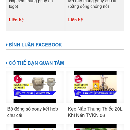
Nắp seal thùng phuy (in
Mở nắp thùng phuy 200 lít
logo)
(bằng đồng chống nổ)
Liên hệ
Liên hệ
BÌNH LUẬN FACEBOOK
CÓ THỂ BẠN QUAN TÂM
Bộ đóng số xoay kết hợp
Kẹp Nắp Thùng Thiếc 20L
chữ cái
Khí Nén TVKN 06