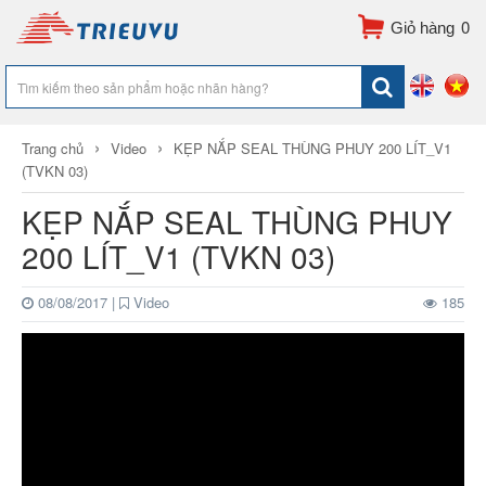
0
›
›
Trang chủ
Video
KẸP NẮP SEAL THÙNG PHUY 200 LÍT_V1
(TVKN 03)
KẸP NẮP SEAL THÙNG PHUY
200 LÍT_V1 (TVKN 03)
08/08/2017
|
Video
185