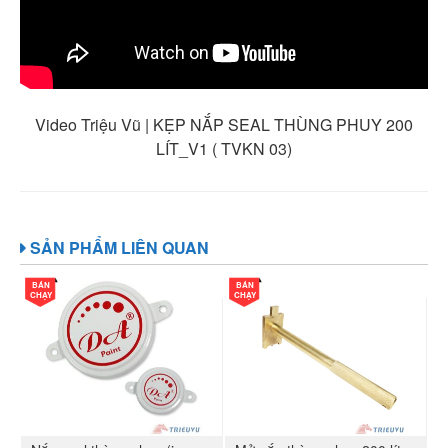
Video Triệu Vũ | KẸP NẮP SEAL THÙNG PHUY 200
LÍT_V1 ( TVKN 03)
SẢN PHẨM LIÊN QUAN
BÁN
BÁN
CHẠY
CHẠY