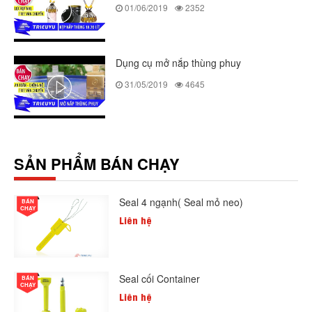
01/06/2019
2352
Dụng cụ mở nắp thùng phuy
31/05/2019
4645
SẢN PHẨM BÁN CHẠY
Seal 4 ngạnh( Seal mỏ neo)
BÁN
CHẠY
Liên hệ
Seal cối Container
BÁN
CHẠY
Liên hệ