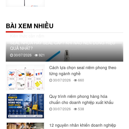
BÀI XEM NHIỀU
Kiến thức cần nắm
SEAL NHỰA HAY SEAL CÁP? KHI NÀO NÊN DÙNG HIỆU
QUẢ NHẤT?
30/07/2026
921
Cách lựa chọn seal niêm phong theo
từng ngành nghề
30/07/2026
660
Quy trình niêm phong hàng hóa
chuẩn cho doanh nghiệp xuất khẩu
30/07/2026
538
12 nguyên nhân khiến doanh nghiệp